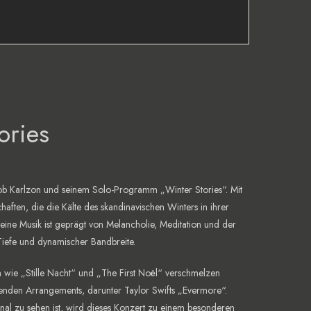
ories
cob Karlzon und seinem Solo-Programm „Winter Stories“. Mit
aften, die die Kälte des skandinavischen Winters in ihrer
ine Musik ist geprägt von Melancholie, Meditation und der
r Tiefe und dynamischer Bandbreite.
n wie „Stille Nacht“ und „The First Noël“ verschmelzen
enden Arrangements, darunter Taylor Swifts „Evermore“.
nal
zu sehen ist, wird dieses Konzert zu einem besonderen