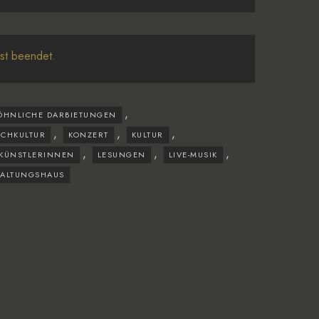
ist beendet.
,
HNLICHE DARBIETUNGEN
,
,
,
CHKULTUR
KONZERT
KULTUR
,
,
,
KÜNSTLERINNEN
LESUNGEN
LIVE-MUSIK
TALTUNGSHAUS