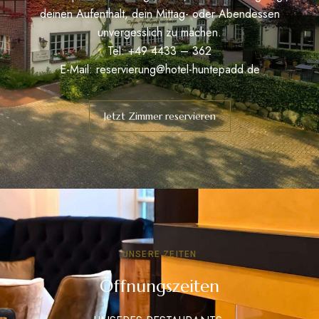
deinen Aufenthalt, dein Mittag- oder Abendessen
unvergesslich zu machen.
Tel: +49 4433 – 362
E-Mail:
reservierung@hotel-huntepadd.de
Jetzt Zimmer reservieren
UNSERE ZEITEN
Öffnungszeiten