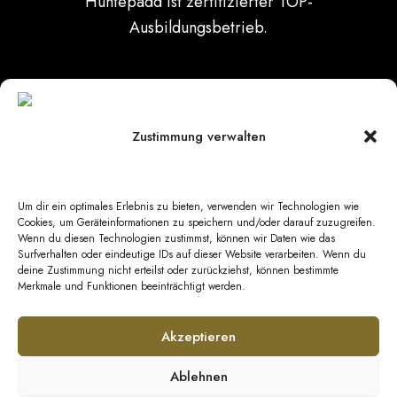
Zustimmung verwalten
Datenschutz
|
Impressum
|
Barrierefreiheit
|
Kontakt
Um dir ein optimales Erlebnis zu bieten, verwenden wir Technologien wie
AGB Hotel
|
AGB Veranstaltungen
|
AGB
Cookies, um Geräteinformationen zu speichern und/oder darauf zuzugreifen.
Wenn du diesen Technologien zustimmst, können wir Daten wie das
Catering
Surfverhalten oder eindeutige IDs auf dieser Website verarbeiten. Wenn du
deine Zustimmung nicht erteilst oder zurückziehst, können bestimmte
Merkmale und Funktionen beeinträchtigt werden.
© Copyright 2026 GeestEvents UG & Co. KG
Akzeptieren
Ablehnen