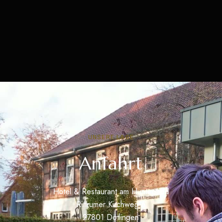
UNSERE LAGE
Anfahrt
Hotel & Restaurant am Huntepadd
Rittrumer Kirchweg 6
27801 Dötlingen