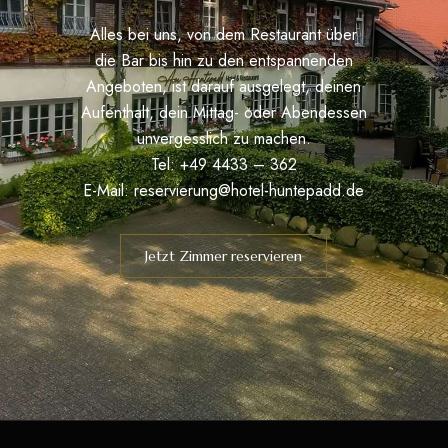
Alles bei uns, von dem Restaurant über
die Bar bis hin zu den entspannenden
Angeboten, ist darauf ausgelegt, deinen
Aufenthalt, dein Mittag- oder Abendessen
unvergesslich zu machen.
Tel: +49 4433 – 362
E-Mail:
reservierung@hotel-huntepadd.de
Jetzt Zimmer reservieren