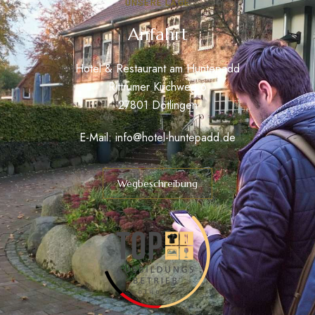
UNSERE LAGE
Anfahrt
Hotel & Restaurant am Huntepadd
Rittrumer Kirchweg 6
27801 Dötlingen
E-Mail:
info@hotel-huntepadd.de
Wegbeschreibung