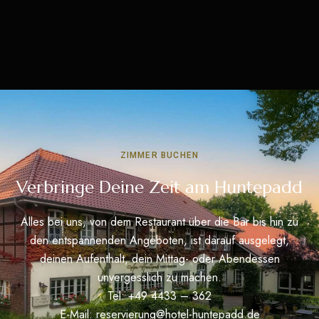
ZIMMER BUCHEN
Verbringe Deine Zeit am Huntepadd
Alles bei uns, von dem Restaurant über die Bar bis hin zu
den entspannenden Angeboten, ist darauf ausgelegt,
deinen Aufenthalt, dein Mittag- oder Abendessen
unvergesslich zu machen.
Tel: +49 4433 – 362
E-Mail:
reservierung@hotel-huntepadd.de