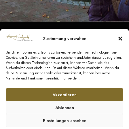
Zustimmung verwalten
Datenschutz
|
Impressum
|
Barrierefreiheit
|
Kontakt
Um dir ein optimales Erlebnis zu bieten, verwenden wir Technologien wie
AGB Hotel
|
AGB Veranstaltungen
|
AGB
Cookies, um Geräteinformationen zu speichern und/oder darauf zuzugreifen.
Wenn du diesen Technologien zustimmst, können wir Daten wie das
Catering
Surfverhalten oder eindeutige IDs auf dieser Website verarbeiten. Wenn du
deine Zustimmung nicht erteilst oder zurückziehst, können bestimmte
Merkmale und Funktionen beeinträchtigt werden.
© Copyright 2026 GeestEvents UG & Co. KG
Akzeptieren
Ablehnen
Einstellungen ansehen
Social Media: