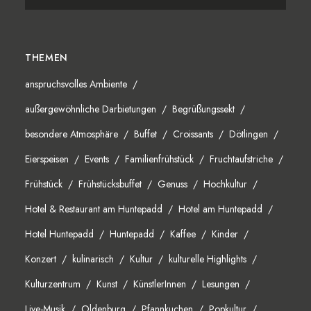
THEMEN
anspruchsvolles Ambiente
außergewöhnliche Darbietungen
Begrüßungssekt
besondere Atmosphäre
Buffet
Croissants
Dötlingen
Eierspeisen
Events
Familienfrühstück
Fruchtaufstriche
Frühstück
Frühstücksbuffet
Genuss
Hochkultur
Hotel & Restaurant am Huntepadd
Hotel am Huntepadd
Hotel Huntepadd
Huntepadd
Kaffee
Kinder
Konzert
kulinarisch
Kultur
kulturelle Highlights
Kulturzentrum
Kunst
KünstlerInnen
Lesungen
Live-Musik
Oldenburg
Pfannkuchen
Popkultur