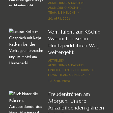
AUSBILDUNG & KARRIERE
AUSBILDUNG KÖCHIN
TEAM & EINBLICKE
20. APRIL 2026
Vom Talent zur Köchin:
Warum Louise im
Huntepadd ihren Weg
weitergeht
AKTUELLES
AUSBILDUNG & KARRIERE
EINBLICKE HINTER DIE KULISSEN
NEWS
TEAM & EINBLICKE
10. APRIL 2026
Freudentränen am
Morgen: Unsere
Auszubildenden glänzen