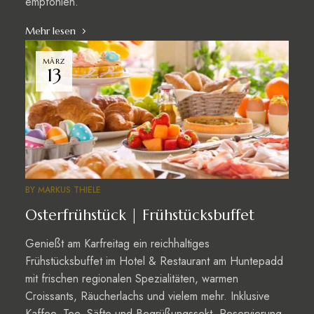
empfohlen.
Mehr lesen
MÄRZ
13
BY
MARKUS THIELE
Osterfrühstück | Frühstücksbuffet
Genießt am Karfreitag ein reichhaltiges
Frühstücksbuffet im Hotel & Restaurant am Huntepadd
mit frischen regionalen Spezialitäten, warmen
Croissants, Räucherlachs und vielem mehr. Inklusive
Kaffee, Tee, Säfte und Begrüßungssekt. Reservierung