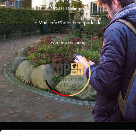
Rittrumer Kirchweg 6
27801 Dötlingen
E-Mail:
info@hotel-huntepadd.de
Wegbeschreibung