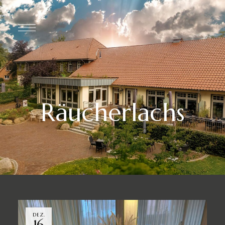
Räucherlachs
DEZ.
16