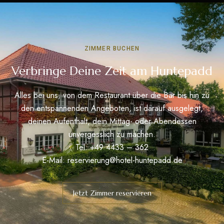
ZIMMER BUCHEN
Verbringe Deine Zeit am Huntepadd
Alles bei uns, von dem Restaurant über die Bar bis hin zu
den entspannenden Angeboten, ist darauf ausgelegt,
deinen Aufenthalt, dein Mittag- oder Abendessen
unvergesslich zu machen.
Tel: +49 4433 – 362
E-Mail:
reservierung@hotel-huntepadd.de
Jetzt Zimmer reservieren