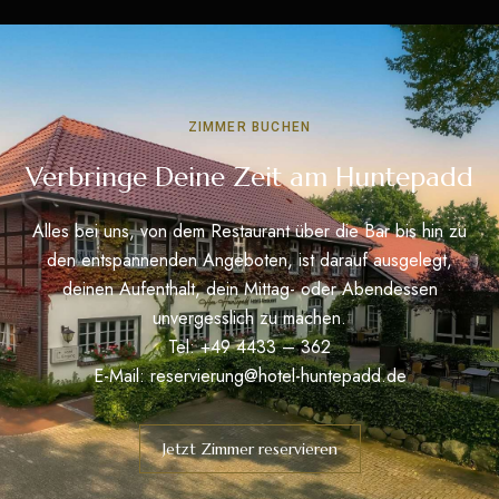
ZIMMER BUCHEN
Verbringe Deine Zeit am Huntepadd
Alles bei uns, von dem Restaurant über die Bar bis hin zu
den entspannenden Angeboten, ist darauf ausgelegt,
deinen Aufenthalt, dein Mittag- oder Abendessen
unvergesslich zu machen.
Tel: +49 4433 – 362
E-Mail:
reservierung@hotel-huntepadd.de
Jetzt Zimmer reservieren