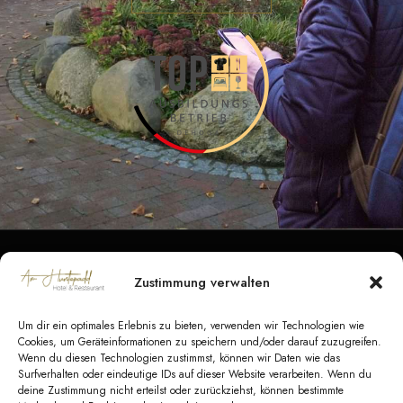
Zustimmung verwalten
Datenschutz
|
Impressum
|
Barrierefreiheit
|
Kontakt
Um dir ein optimales Erlebnis zu bieten, verwenden wir Technologien wie
AGB Hotel
|
AGB Veranstaltungen
|
AGB
Cookies, um Geräteinformationen zu speichern und/oder darauf zuzugreifen.
Wenn du diesen Technologien zustimmst, können wir Daten wie das
Catering
Surfverhalten oder eindeutige IDs auf dieser Website verarbeiten. Wenn du
deine Zustimmung nicht erteilst oder zurückziehst, können bestimmte