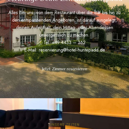
Alles bei uns, von dem Restaurant über die Bar bis hin zu
den entspannenden Angeboten, ist darauf ausgelegt,
deinen Aufenthalt, dein Mittag- oder Abendessen
unvergesslich zu machen.
Tel: +49 4433 – 362
E-Mail:
reservierung@hotel-huntepadd.de
Jetzt Zimmer reservieren
UNSERE ZEITEN