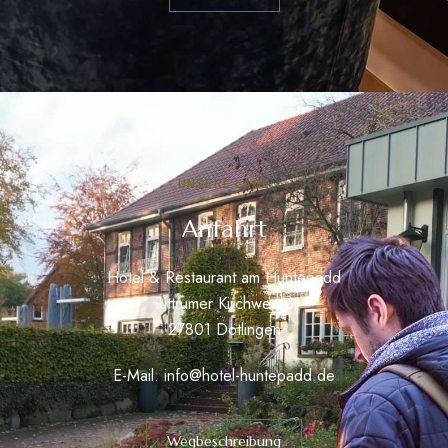
UNSERE LAGE
Anfahrt
Hotel & Restaurant am Huntepadd
Rittrumer Kirchweg 6
27801 Dötlingen
E-Mail:
info@hotel-huntepadd.de
Wegbeschreibung