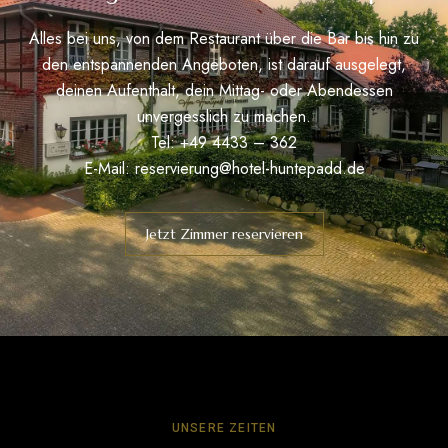
Alles bei uns, von dem Restaurant über die Bar bis hin zu
den entspannenden Angeboten, ist darauf ausgelegt,
deinen Aufenthalt, dein Mittag- oder Abendessen
unvergesslich zu machen.
Tel: +49 4433 – 362
E-Mail:
reservierung@hotel-huntepadd.de
Jetzt Zimmer reservieren
UNSERE ZEITEN