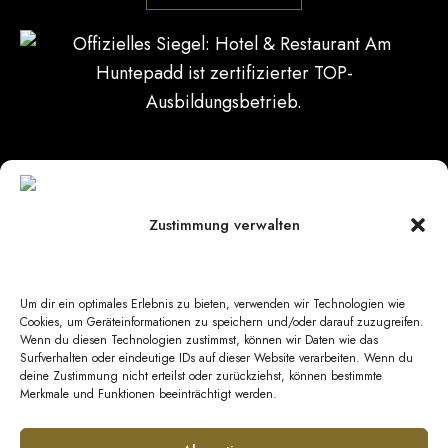
Zustimmung verwalten
Datenschutz
|
Impressum
|
Barrierefreiheit
|
Kontakt
Um dir ein optimales Erlebnis zu bieten, verwenden wir Technologien wie
AGB Hotel
|
AGB Veranstaltungen
|
AGB
Cookies, um Geräteinformationen zu speichern und/oder darauf zuzugreifen.
Wenn du diesen Technologien zustimmst, können wir Daten wie das
Catering
Surfverhalten oder eindeutige IDs auf dieser Website verarbeiten. Wenn du
deine Zustimmung nicht erteilst oder zurückziehst, können bestimmte
Merkmale und Funktionen beeinträchtigt werden.
© Copyright 2026 GeestEvents UG & Co. KG