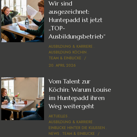
Wir sind
ausgezeichnet:
Huntepadd ist jetzt
„TOP-
Ausbildungsbetrieb“
AUSBILDUNG & KARRIERE
AUSBILDUNG KÖCHIN
TEAM & EINBLICKE
20. APRIL 2026
Vom Talent zur
Köchin: Warum Louise
im Huntepadd ihren
Weg weitergeht
AKTUELLES
AUSBILDUNG & KARRIERE
EINBLICKE HINTER DIE KULISSEN
NEWS
TEAM & EINBLICKE