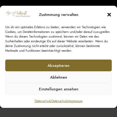
Zustimmung verwalten
Um dir ein optimales Erlebnis zu bieten, verwenden wir Technologien wie
Datenschutz
|
Impressum
|
Barrierefreiheit
|
Cookies, um Geräteinformationen zu speichern und/oder darauf zuzugreifen.
Wenn du diesen Technologien zustimmst, können wir Daten wie das
Kontakt
Surfverhalten oder eindeutige IDs auf dieser Website verarbeiten. Wenn du
deine Zustimmung nicht erteilst oder zurückziehst, können bestimmte
AGB Hotel
|
AGB Veranstaltungen
|
AGB
Merkmale und Funktionen beeinträchtigt werden.
Catering
Akzeptieren
© Copyright 2026 GeestEvents UG & Co. KG
Ablehnen
Einstellungen ansehen
Datenschutz
Datenschutz
Impressum
Social Media: