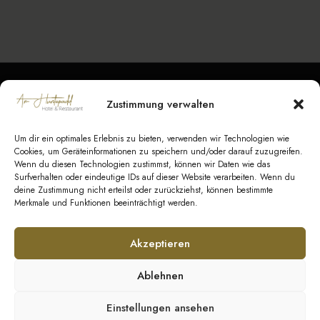
Zustimmung verwalten
Datenschutz
|
Impressum
|
Barrierefreiheit
|
Kontakt
Um dir ein optimales Erlebnis zu bieten, verwenden wir Technologien wie
AGB Hotel
|
AGB Veranstaltungen
|
AGB
Cookies, um Geräteinformationen zu speichern und/oder darauf zuzugreifen.
Wenn du diesen Technologien zustimmst, können wir Daten wie das
Catering
Surfverhalten oder eindeutige IDs auf dieser Website verarbeiten. Wenn du
deine Zustimmung nicht erteilst oder zurückziehst, können bestimmte
Merkmale und Funktionen beeinträchtigt werden.
© Copyright 2026 GeestEvents UG & Co. KG
Akzeptieren
Ablehnen
Einstellungen ansehen
Social Media: