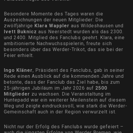
Besondere Momente des Tages waren die
Auszeichnungen der neuen Mitglieder: Die
zwölfjährige
Klara Wappler
aus Wildeshausen und
Ivett Buknicz
aus Neerstedt wurden als das 2300.
und 2400. Mitglied des Fanclubs geehrt. Klara, eine
ambitionierte Nachwuchsspielerin, freute sich
besonders über das Werder-Trikot, das sie bei der
Feier erhielt.
Ingo Kläner
, Präsident des Fanclubs, gab in seiner
Rede einen Ausblick auf die kommenden Jahre und
betonte, dass der Fanclub das Ziel habe, bis zum
25-jährigen Jubiläum im Jahr 2026 auf
2500
Mitglieder
zu wachsen. Die Veranstaltung im
Huntepadd war ein weiterer Meilenstein auf diesem
Weg und zeigte eindrucksvoll, wie stark die Werder-
Gemeinschaft auch in der Region verwurzelt ist.
Nicht nur der Erfolg des Fanclubs wurde gefeiert –
auch die jüngsten Erfolge von Werder Bremen, wie