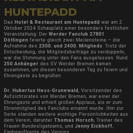
HUNTEPADD
Das
Hotel & Restaurant am Huntepadd
war am 2.
Oktober 2024 Schauplatz einer besonders festlichen
Veranstaltung: Der
Werder Fanclub 27801
Dötlingen
feierte gleich zwei Meilensteine – die
Aufnahme des
2300. und 2400. Mitglieds
. Trotz der
Entscheidung, die Mitgliedsbeiträge zu verdoppeln,
war die Stimmung unter den Fans ausgelassen. Rund
250 Anhänger
des SV Werder Bremen kamen
zusammen, um diesen besonderen Tag zu feiern und
Ehrengäste zu begrüßen.
Dr. Hubertus Hess-Grunewald
, Vorsitzender des
Aufsichtsrates von Werder Bremen, war einer der
Ehrengäste und erhielt großen Applaus, als er zum
Ehrenmitglied des Fanclubs ernannt wurde. Ihm zur
Seite standen weitere wichtige Persönlichkeiten aus
dem Verein, darunter
Thomas Horsch
, Trainer des
Frauen-Bundesligateams, und
Jenny Eickhoff
,
Fanbeauftragte des Vereins.