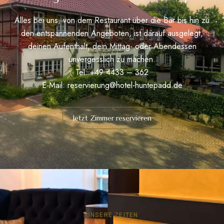
Alles bei uns, von dem Restaurant über die Bar bis hin zu
den entspannenden Angeboten, ist darauf ausgelegt,
deinen Aufenthalt, dein Mittag- oder Abendessen
unvergesslich zu machen.
Tel: +49 4433 – 362
E-Mail:
reservierung@hotel-huntepadd.de
Jetzt Zimmer reservieren
UNSERE ZEITEN