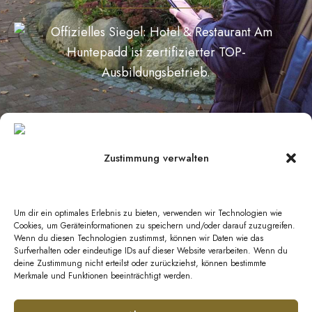
Zustimmung verwalten
Datenschutz
|
Impressum
|
Barrierefreiheit
|
Kontakt
Um dir ein optimales Erlebnis zu bieten, verwenden wir Technologien wie
AGB Hotel
|
AGB Veranstaltungen
|
AGB
Cookies, um Geräteinformationen zu speichern und/oder darauf zuzugreifen.
Wenn du diesen Technologien zustimmst, können wir Daten wie das
Catering
Surfverhalten oder eindeutige IDs auf dieser Website verarbeiten. Wenn du
deine Zustimmung nicht erteilst oder zurückziehst, können bestimmte
Merkmale und Funktionen beeinträchtigt werden.
© Copyright 2026 GeestEvents UG & Co. KG