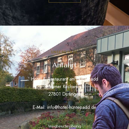
UNSERE LAGE
Anfahrt
Hotel & Restaurant am Huntepadd
Rittrumer Kirchweg 6
27801 Dötlingen
E-Mail:
info@hotel-huntepadd.de
Wegbeschreibung