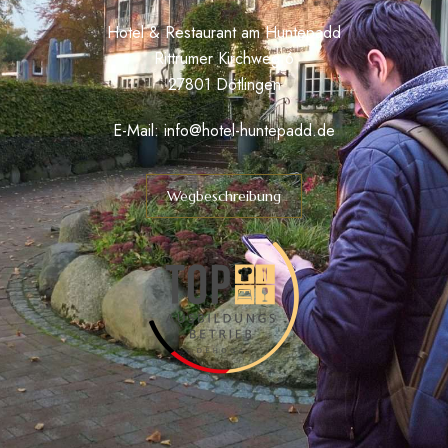
Hotel & Restaurant am Huntepadd
Rittrumer Kirchweg 6
27801 Dötlingen
E-Mail:
info@hotel-huntepadd.de
Wegbeschreibung