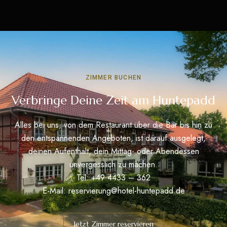
ZIMMER BUCHEN
Verbringe Deine Zeit am Huntepadd
Alles bei uns, von dem Restaurant über die Bar bis hin zu
den entspannenden Angeboten, ist darauf ausgelegt,
deinen Aufenthalt, dein Mittag- oder Abendessen
unvergesslich zu machen.
Tel: +49 4433 – 362
E-Mail:
reservierung@hotel-huntepadd.de
Jetzt Zimmer reservieren