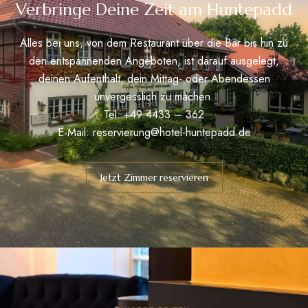
Verbringe Deine Zeit am Huntepadd
Alles bei uns, von dem Restaurant über die Bar bis hin zu
den entspannenden Angeboten, ist darauf ausgelegt,
deinen Aufenthalt, dein Mittag- oder Abendessen
unvergesslich zu machen.
Tel: +49 4433 – 362
E-Mail:
reservierung@hotel-huntepadd.de
Jetzt Zimmer reservieren