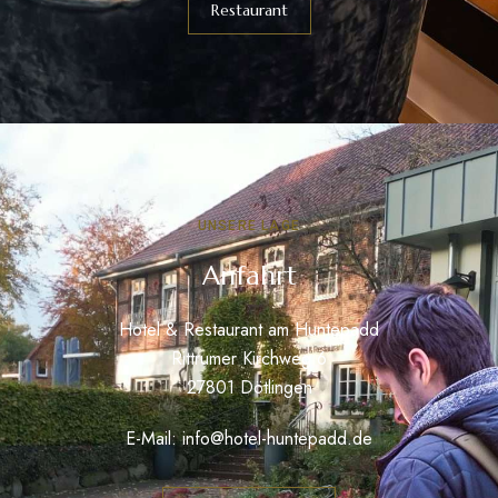
Restaurant
UNSERE LAGE
Anfahrt
Hotel & Restaurant am Huntepadd
Rittrumer Kirchweg 6
27801 Dötlingen
E-Mail:
info@hotel-huntepadd.de