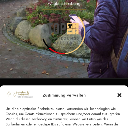
Wegbeschreibung
Zustimmung verwalten
Datenschutz
|
Impressum
|
Barrierefreiheit
|
Kontakt
Um dir ein optimales Erlebnis zu bieten, verwenden wir Technologien wie
AGB Hotel
|
AGB Veranstaltungen
|
AGB
Cookies, um Geräteinformationen zu speichern und/oder darauf zuzugreifen.
Wenn du diesen Technologien zustimmst, können wir Daten wie das
Catering
Surfverhalten oder eindeutige IDs auf dieser Website verarbeiten. Wenn du