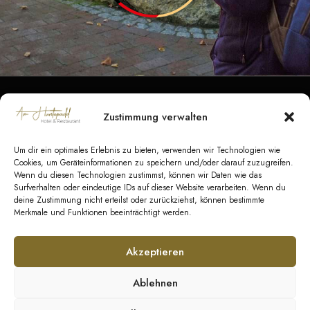
Zustimmung verwalten
Datenschutz
|
Impressum
|
Barrierefreiheit
|
Kontakt
Um dir ein optimales Erlebnis zu bieten, verwenden wir Technologien wie
AGB Hotel
|
AGB Veranstaltungen
|
AGB
Cookies, um Geräteinformationen zu speichern und/oder darauf zuzugreifen.
Wenn du diesen Technologien zustimmst, können wir Daten wie das
Catering
Surfverhalten oder eindeutige IDs auf dieser Website verarbeiten. Wenn du
deine Zustimmung nicht erteilst oder zurückziehst, können bestimmte
Merkmale und Funktionen beeinträchtigt werden.
© Copyright 2026 GeestEvents UG & Co. KG
Akzeptieren
Ablehnen