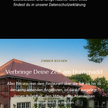
findest du in unserer
Datenschutzerklärung
.
ZIMMER BUCHEN
Verbringe Deine Zeit am Huntepadd
Alles bei uns, von dem Restaurant über die Bar bis hin zu
den entspannenden Angeboten, ist darauf ausgelegt,
deinen Aufenthalt, dein Mittag- oder Abendessen
unvergesslich zu machen.