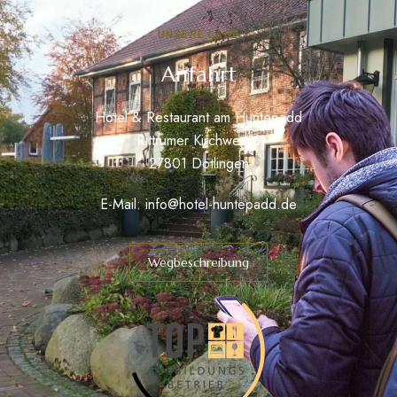
UNSERE LAGE
Anfahrt
Hotel & Restaurant am Huntepadd
Rittrumer Kirchweg 6
27801 Dötlingen
E-Mail:
info@hotel-huntepadd.de
Wegbeschreibung