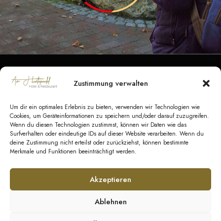
Zustimmung verwalten
Datenschutz
|
Impressum
|
Barrierefreiheit
|
Kontakt
Um dir ein optimales Erlebnis zu bieten, verwenden wir Technologien wie
AGB Hotel
|
AGB Veranstaltungen
|
AGB
Cookies, um Geräteinformationen zu speichern und/oder darauf zuzugreifen.
Wenn du diesen Technologien zustimmst, können wir Daten wie das
Catering
Surfverhalten oder eindeutige IDs auf dieser Website verarbeiten. Wenn du
deine Zustimmung nicht erteilst oder zurückziehst, können bestimmte
Merkmale und Funktionen beeinträchtigt werden.
© Copyright 2026 GeestEvents UG & Co. KG
Akzeptieren
Ablehnen