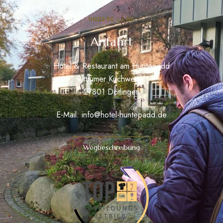
UNSERE LAGE
Anfahrt
Hotel & Restaurant am Huntepadd
Rittrumer Kirchweg 6
27801 Dötlingen
E-Mail:
info@hotel-huntepadd.de
Wegbeschreibung