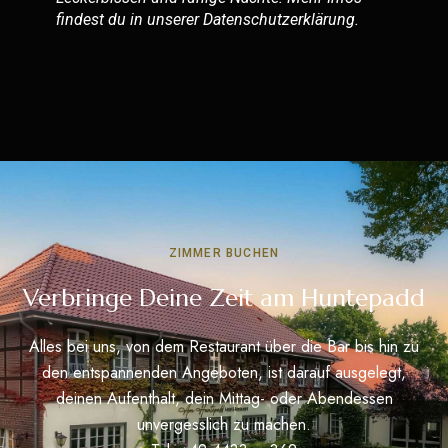
findest du in unserer
Datenschutzerklärung
.
ZIMMER BUCHEN
Verbringe Deine Zeit am Huntepadd
Alles bei uns, von dem Restaurant über die Bar bis hin zu
den entspannenden Angeboten, ist darauf ausgelegt,
deinen Aufenthalt, dein Mittag- oder Abendessen
unvergesslich zu machen.