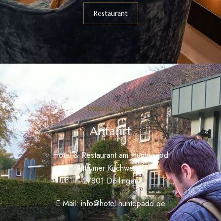
Restaurant
UNSERE LAGE
Anfahrt
Hotel & Restaurant am Huntepadd
Rittrumer Kirchweg 6
27801 Dötlingen
E-Mail:
info@hotel-huntepadd.de