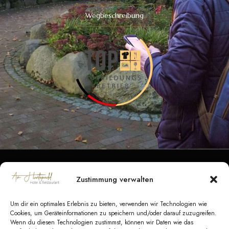
Wegbeschreibung
Zustimmung verwalten
Datenschutz
|
Impressum
|
Barrierefreiheit
|
Kontakt
Um dir ein optimales Erlebnis zu bieten, verwenden wir Technologien wie
AGB Hotel
|
AGB Veranstaltungen
|
AGB
Cookies, um Geräteinformationen zu speichern und/oder darauf zuzugreifen.
Wenn du diesen Technologien zustimmst, können wir Daten wie das
Catering