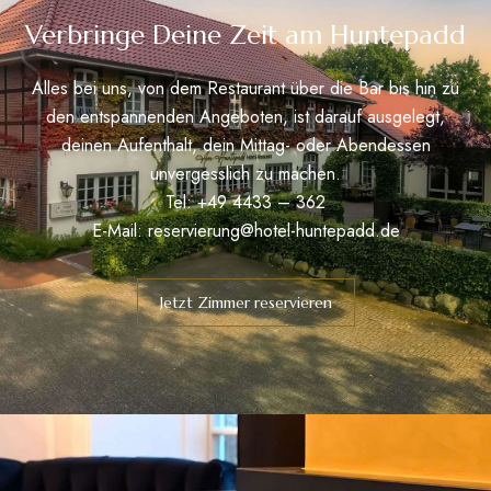
Verbringe Deine Zeit am Huntepadd
Alles bei uns, von dem Restaurant über die Bar bis hin zu
den entspannenden Angeboten, ist darauf ausgelegt,
deinen Aufenthalt, dein Mittag- oder Abendessen
unvergesslich zu machen.
Tel: +49 4433 – 362
E-Mail:
reservierung@hotel-huntepadd.de
Jetzt Zimmer reservieren