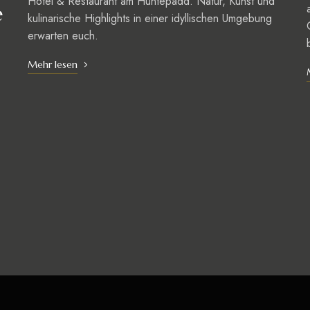
Hotel & Restaurant am Huntepadd. Natur, Kunst und
e
kulinarische Highlights in einer idyllischen Umgebung
erwarten euch.
Mehr lesen