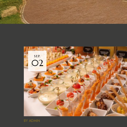
SEP.
02
BY
ADMIN