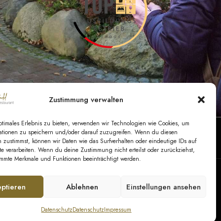
Zustimmung verwalten
ptimales Erlebnis zu bieten, verwenden wir Technologien wie Cookies, um
ationen zu speichern und/oder darauf zuzugreifen. Wenn du diesen
 zustimmst, können wir Daten wie das Surfverhalten oder eindeutige IDs auf
GB Hotel
|
AGB Veranstaltungen
|
AGB Catering
te verarbeiten. Wenn du deine Zustimmung nicht erteilst oder zurückziehst,
mmte Merkmale und Funktionen beeinträchtigt werden.
ptieren
Ablehnen
Einstellungen ansehen
Social Media:
Datenschutz
Datenschutz
Impressum