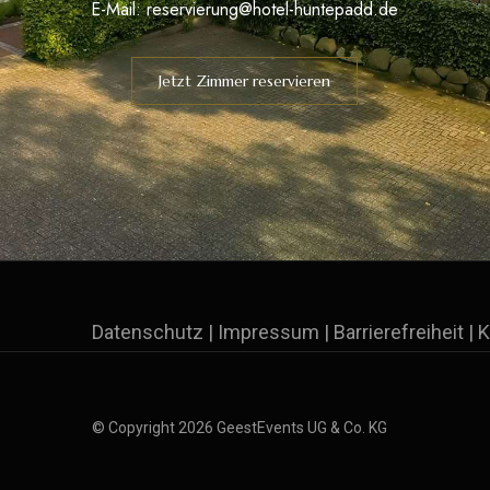
E-Mail:
reservierung@hotel-huntepadd.de
Jetzt Zimmer reservieren
Datenschutz
|
Impressum
|
Barrierefreiheit
|
K
© Copyright 2026 GeestEvents UG & Co. KG