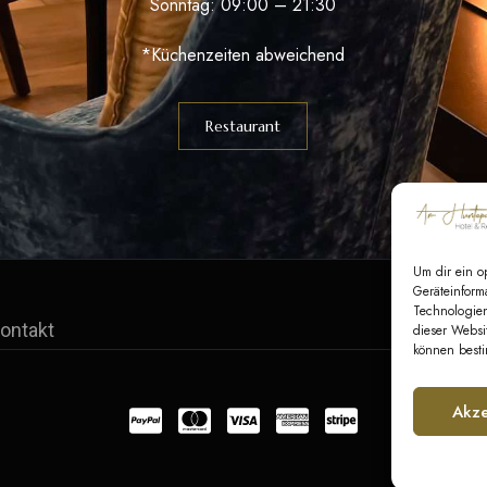
Sonntag: 09:00 – 21:30
*Küchenzeiten abweichend
Restaurant
Um dir ein o
Geräteinform
Technologien
ontakt
A
dieser Websi
können besti
Akze