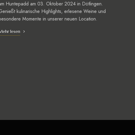
am Huntepadd am 03. Oktober 2024 in Dötlingen.
Genießt kulinarische Highlights, erlesene Weine und
besondere Momente in unserer neuen Location.
Mehr lesen