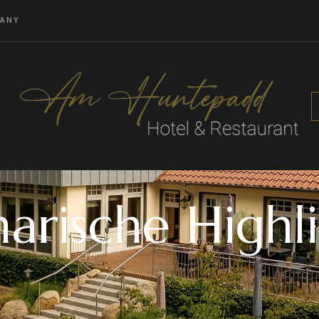
MANY
narische Highl