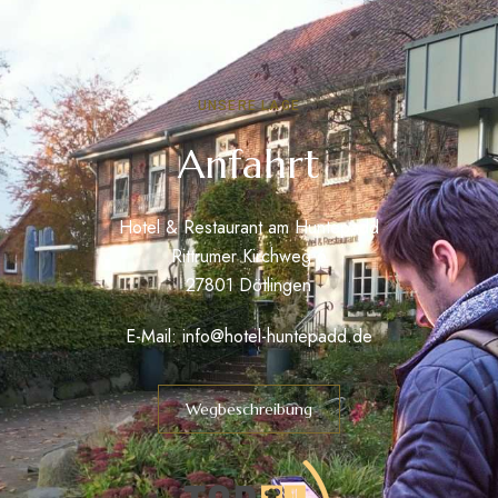
UNSERE LAGE
Anfahrt
Hotel & Restaurant am Huntepadd
Rittrumer Kirchweg 6
27801 Dötlingen
E-Mail:
info@hotel-huntepadd.de
Wegbeschreibung