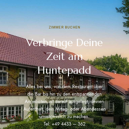
ZIMMER BUCHEN
Verbringe Deine
Zeit am
Huntepadd
Alles bei uns, von dem Restaurant über
die Bar bis hin zu den entspannenden
Angeboten, ist darauf ausgelegt, deinen
Aufenthalt, dein Mittag- oder Abendessen
unvergesslich zu machen.
Tel: +49 4433 – 362