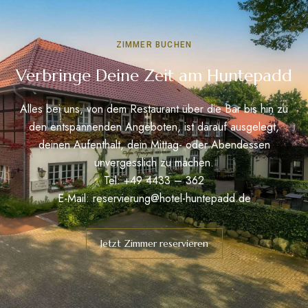
ZIMMER BUCHEN
Verbringe Deine Zeit am Huntepadd
Alles bei uns, von dem Restaurant über die Bar bis hin zu
den entspannenden Angeboten, ist darauf ausgelegt,
deinen Aufenthalt, dein Mittag- oder Abendessen
unvergesslich zu machen.
Tel: +49 4433 – 362
E-Mail:
reservierung@hotel-huntepadd.de
Jetzt Zimmer reservieren