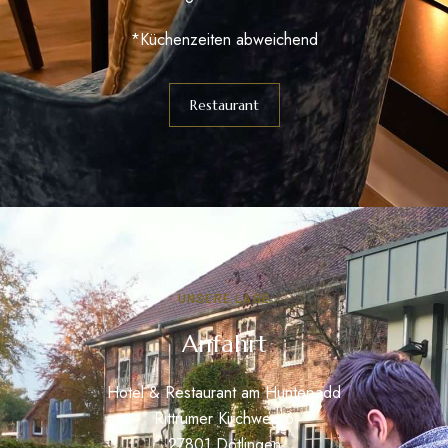
*Küchenzeiten abweichend
Restaurant
UNSERE LAGE
Anfahrt
Hotel & Restaurant am Huntepadd
Rittrumer Kirchweg 6
27801 Dötlingen