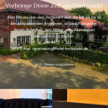
Verbringe Deine Zeit am Huntepadd
Alles bei uns, von dem Restaurant über die Bar bis hin zu
den entspannenden Angeboten, ist darauf ausgelegt,
deinen Aufenthalt, dein Mittag- oder Abendessen
unvergesslich zu machen.
Tel: +49 4433 – 362
E-Mail:
reservierung@hotel-huntepadd.de
Jetzt Zimmer reservieren