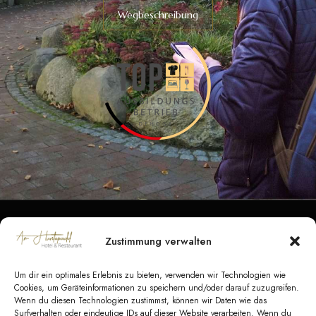
Wegbeschreibung
Zustimmung verwalten
Datenschutz
|
Impressum
|
Barrierefreiheit
|
Kontakt
Um dir ein optimales Erlebnis zu bieten, verwenden wir Technologien wie
AGB Hotel
|
AGB Veranstaltungen
|
AGB
Cookies, um Geräteinformationen zu speichern und/oder darauf zuzugreifen.
Wenn du diesen Technologien zustimmst, können wir Daten wie das
Catering
Surfverhalten oder eindeutige IDs auf dieser Website verarbeiten. Wenn du