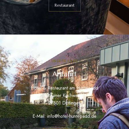
Restaurant
UNSERE LAGE
Anfahrt
Hotel & Restaurant am Huntepadd
Rittrumer Kirchweg 6
27801 Dötlingen
E-Mail:
info@hotel-huntepadd.de