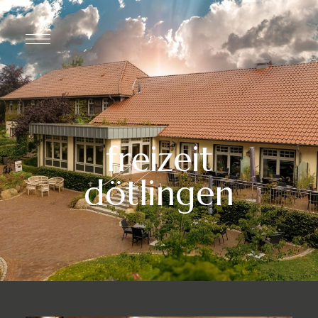
freizeit
dötlingen