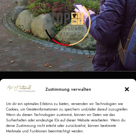
Zustimmung verwalten
Datenschutz
|
Impressum
|
Barrierefreiheit
|
Kontakt
Um dir ein optimales Erlebnis zu bieten, verwenden wir Technologien wie
AGB Hotel
|
AGB Veranstaltungen
|
AGB
Cookies, um Geräteinformationen zu speichern und/oder darauf zuzugreifen.
Wenn du diesen Technologien zustimmst, können wir Daten wie das
Catering
Surfverhalten oder eindeutige IDs auf dieser Website verarbeiten. Wenn du
deine Zustimmung nicht erteilst oder zurückziehst, können bestimmte
Merkmale und Funktionen beeinträchtigt werden.