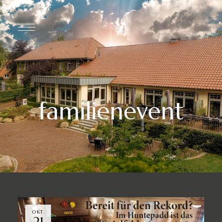
familienevent
OKT.
21