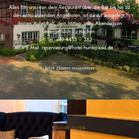
Alles bei uns, von dem Restaurant über die Bar bis hin zu
den entspannenden Angeboten, ist darauf ausgelegt,
deinen Aufenthalt, dein Mittag- oder Abendessen
unvergesslich zu machen.
Tel: +49 4433 – 362
E-Mail:
reservierung@hotel-huntepadd.de
Jetzt Zimmer reservieren
UNSERE ZEITEN