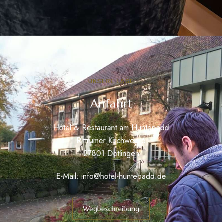
UNSERE LAGE
Anfahrt
Hotel & Restaurant am Huntepadd
Rittrumer Kirchweg 6
27801 Dötlingen
E-Mail:
info@hotel-huntepadd.de
Wegbeschreibung