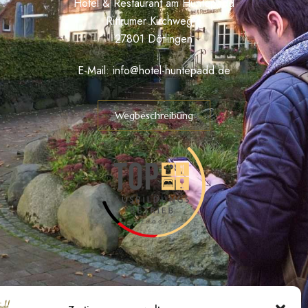
Hotel & Restaurant am Huntepadd
Rittrumer Kirchweg 6
27801 Dötlingen
E-Mail:
info@hotel-huntepadd.de
Wegbeschreibung