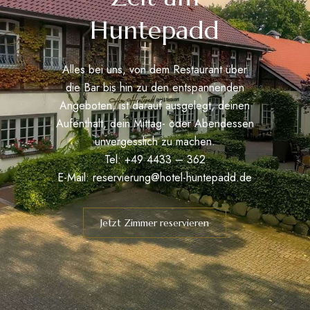
Huntepadd
Alles bei uns, von dem Restaurant über
die Bar bis hin zu den entspannenden
Angeboten, ist darauf ausgelegt, deinen
Aufenthalt, dein Mittag- oder Abendessen
unvergesslich zu machen.
Tel: +49 4433 – 362
E-Mail:
reservierung@hotel-huntepadd.de
Jetzt Zimmer reservieren