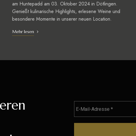
am Huntepadd am 03. Oktober 2024 in Dötlingen.
Genießt kulinarische Highlights, erlesene Weine und
besondere Momente in unserer neuen Location.
Mehr lesen
seren