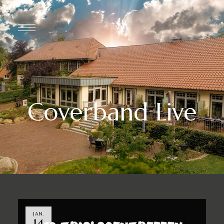
Coverband Live
JAN.
14