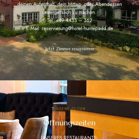
deinen Aufenthalt, dein Mittag- oder Abendessen
unvergesslich zu machen.
Tel: +49 4433 – 362
E-Mail:
reservierung@hotel-huntepadd.de
Jetzt Zimmer reservieren
UNSERE ZEITEN
Öffnungszeiten
UNSERES RESTAURANTS: