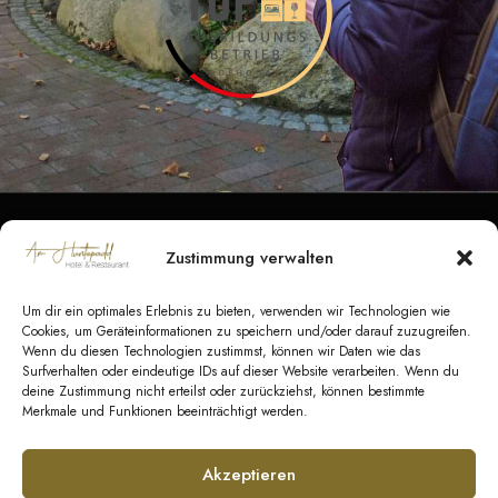
Zustimmung verwalten
Datenschutz
|
Impressum
|
Barrierefreiheit
|
Kontakt
Um dir ein optimales Erlebnis zu bieten, verwenden wir Technologien wie
AGB Hotel
|
AGB Veranstaltungen
|
AGB
Cookies, um Geräteinformationen zu speichern und/oder darauf zuzugreifen.
Wenn du diesen Technologien zustimmst, können wir Daten wie das
Catering
Surfverhalten oder eindeutige IDs auf dieser Website verarbeiten. Wenn du
deine Zustimmung nicht erteilst oder zurückziehst, können bestimmte
Merkmale und Funktionen beeinträchtigt werden.
© Copyright 2026 GeestEvents UG & Co. KG
Akzeptieren