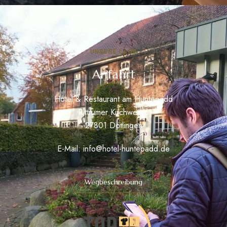
UNSERE LAGE
Anfahrt
Hotel & Restaurant am Huntepadd
Rittrumer Kirchweg 6
27801 Dötlingen
E-Mail:
info@hotel-huntepadd.de
Wegbeschreibung