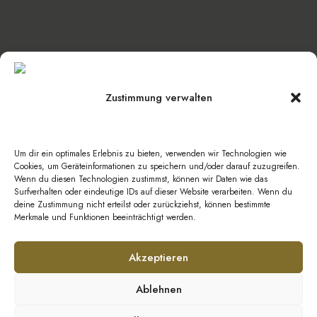
Zustimmung verwalten
Datenschutz
|
Impressum
|
Barrierefreiheit
|
Kontakt
Um dir ein optimales Erlebnis zu bieten, verwenden wir Technologien wie
AGB Hotel
|
AGB Veranstaltungen
|
AGB
Cookies, um Geräteinformationen zu speichern und/oder darauf zuzugreifen.
Wenn du diesen Technologien zustimmst, können wir Daten wie das
Catering
Surfverhalten oder eindeutige IDs auf dieser Website verarbeiten. Wenn du
deine Zustimmung nicht erteilst oder zurückziehst, können bestimmte
Merkmale und Funktionen beeinträchtigt werden.
© Copyright 2026 GeestEvents UG & Co. KG
Akzeptieren
Ablehnen