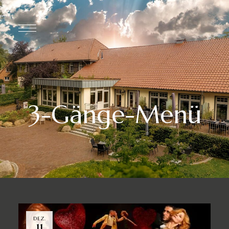
3-Gänge-Menü
DEZ.
11