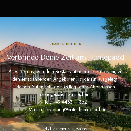
ZIMMER BUCHEN
Verbringe Deine Zeit am Huntepadd
Alles bei uns, von dem Restaurant über die Bar bis hin zu
den entspannenden Angeboten, ist darauf ausgelegt,
deinen Aufenthalt, dein Mittag- oder Abendessen
unvergesslich zu machen.
Tel: +49 4433 – 362
E-Mail:
reservierung@hotel-huntepadd.de
Jetzt Zimmer reservieren