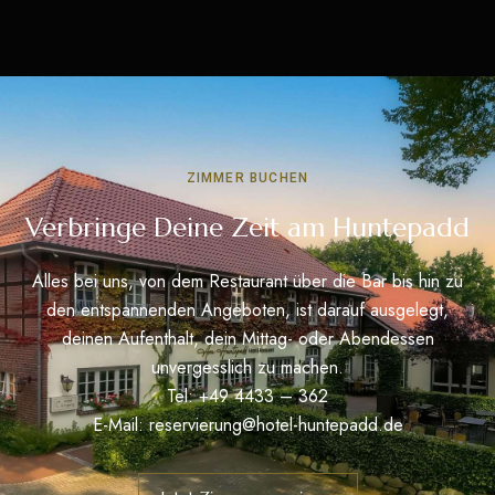
ZIMMER BUCHEN
Verbringe Deine Zeit am Huntepadd
Alles bei uns, von dem Restaurant über die Bar bis hin zu
den entspannenden Angeboten, ist darauf ausgelegt,
deinen Aufenthalt, dein Mittag- oder Abendessen
unvergesslich zu machen.
Tel: +49 4433 – 362
E-Mail:
reservierung@hotel-huntepadd.de