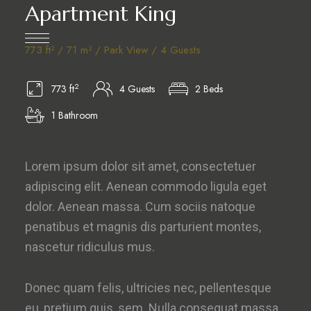
Apartment King
773 ft² / 71 m² / Park View / 4 Guests
2
773 ft
4 Guests
2 Beds
1 Bathroom
Lorem ipsum dolor sit amet, consectetuer
adipiscing elit. Aenean commodo ligula eget
dolor. Aenean massa. Cum sociis natoque
penatibus et magnis dis parturient montes,
nascetur ridiculus mus.
Donec quam felis, ultricies nec, pellentesque
eu, pretium quis, sem. Nulla consequat massa