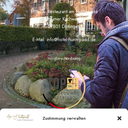
Hotel & Restaurant am Huntepadd
Rittrumer Kirchweg 6
27801 Dötlingen
E-Mail:
info@hotel-huntepadd.de
Wegbeschreibung
Zustimmung verwalten