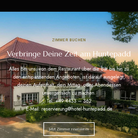
ZIMMER BUCHEN
Verbringe Deine Zeit am Huntepadd
Alles bei uns, von dem Restaurant über die Bar bis hin zu
den entspannenden Angeboten, ist darauf ausgelegt,
deinen Aufenthalt, dein Mittag- oder Abendessen
unvergesslich zu machen.
Tel: +49 4433 – 362
E-Mail:
reservierung@hotel-huntepadd.de
Jetzt Zimmer reservieren