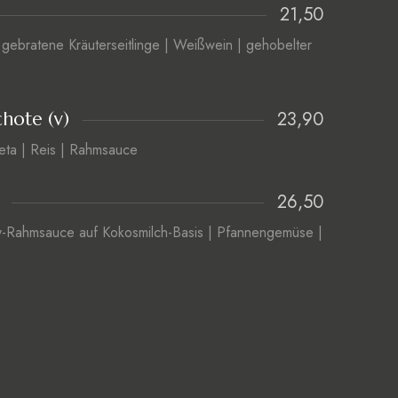
21,50
 gebratene Kräuterseitlinge | Weißwein | gehobelter
23,90
chote (v)
eta | Reis | Rahmsauce
26,50
ry-Rahmsauce auf Kokosmilch-Basis | Pfannengemüse |