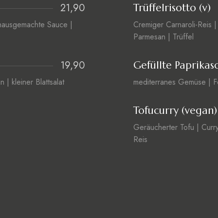
21,90
Trüffelrisotto (v)
| hausgemachte Sauce |
Cremiger Carnaroli-Reis |
Parmesan | Trüffel
19,90
Gefüllte Paprikas
| kleiner Blattsalat
mediterranes Gemüse | F
Tofucurry (vegan)
Geräucherter Tofu | Cur
Reis